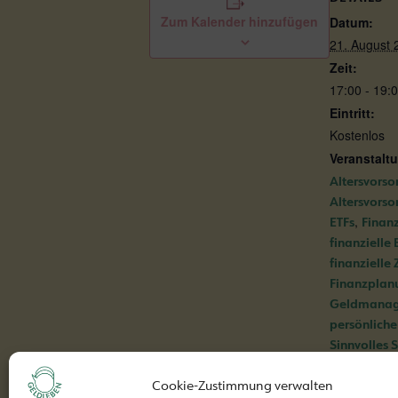
Zum Kalender hinzufügen
Datum:
21. August 
Zeit:
17:00 - 19:
Eintritt:
Kostenlos
Veranstalt
Altersvorso
Altersvors
,
ETFs
Finan
finanzielle
finanzielle 
Finanzplan
Geldmana
persönliche
Sinnvolles 
,
Sparen
Spa
Cookie-Zustimmung verwalten
Sparforme