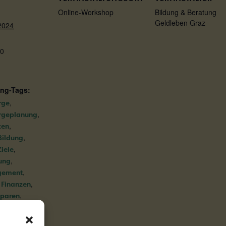
Online-Workshop
Bildung & Beratung
Geldleben Graz
2024
00
ung-Tags:
,
rge
,
orgeplanung
,
zen
,
 Bildung
,
Ziele
,
ung
,
gement
,
 Finanzen
,
Sparen
,
ren lernen
n