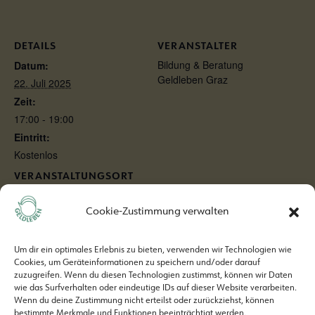
DETAILS
VERANSTALTER
Bildung & Beratung
Datum:
Geldleben Graz
22. Juli 2025
Zeit:
17:00 - 19:00
Eintritt:
Kostenlos
VERANSTALTUNGSORT
Online-Workshop
Cookie-Zustimmung verwalten
Das Sparbuch hat ausgedient? Wie wir sinnvoll sparen
Um dir ein optimales Erlebnis zu bieten, verwenden wir Technologien wie
Cookies, um Geräteinformationen zu speichern und/oder darauf
zuzugreifen. Wenn du diesen Technologien zustimmst, können wir Daten
wie das Surfverhalten oder eindeutige IDs auf dieser Website verarbeiten.
Wenn du deine Zustimmung nicht erteilst oder zurückziehst, können
bestimmte Merkmale und Funktionen beeinträchtigt werden.