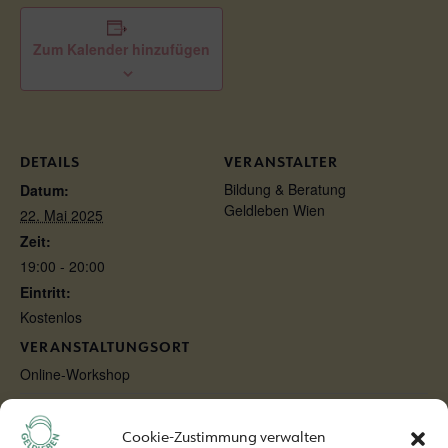
Zum Kalender hinzufügen
DETAILS
VERANSTALTER
Bildung & Beratung
Datum:
Geldleben Wien
22. Mai 2025
Zeit:
19:00 - 20:00
Eintritt:
Kostenlos
VERANSTALTUNGSORT
Online-Workshop
Finanzbildung für die Praxis
Geldbewusste Frauen! Was ist
Cookie-Zustimmung verwalten
für Frauen im Laufe ihres
– Grundlagen für