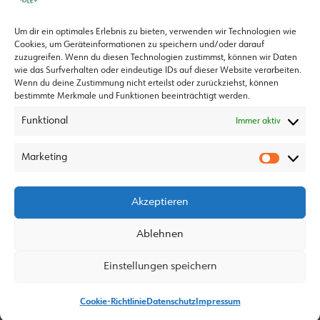
Geldlebens wichtig?
Multiplikator*innen
Um dir ein optimales Erlebnis zu bieten, verwenden wir Technologien wie
Cookies, um Geräteinformationen zu speichern und/oder darauf
zuzugreifen. Wenn du diesen Technologien zustimmst, können wir Daten
wie das Surfverhalten oder eindeutige IDs auf dieser Website verarbeiten.
Wenn du deine Zustimmung nicht erteilst oder zurückziehst, können
bestimmte Merkmale und Funktionen beeinträchtigt werden.
Geldleben ist ein Projekt von
Funktional
Immer aktiv
Marketing
Akzeptieren
Ablehnen
Datenschutz
info@geldleben.at
Impressum
Einstellungen speichern
Cookie-Richtlinie
Cookie-Richtlinie
Datenschutz
Impressum