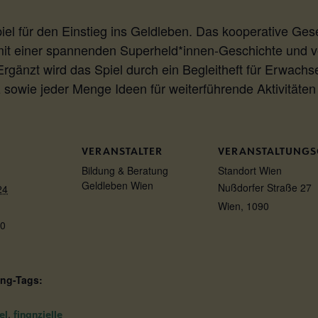
ür den Einstieg ins Geldleben. Das kooperative Gesells
mit einer spannenden Superheld*innen-Geschichte und ve
Ergänzt wird das Spiel durch ein Begleitheft für Erwach
sowie jeder Menge Ideen für weiterführende Aktivität
VERANSTALTER
VERANSTALTUNGS
Bildung & Beratung
Standort Wien
Geldleben Wien
Nußdorfer Straße 27
24
Wien
,
1090
00
ung-Tags:
,
el
finanzielle