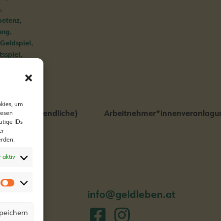
,
n
,
petenz
,
ung
,
Geldspiel
,
tsspiel
,
dererziehung
okies, um
en? (für Jugendliche)
Arbeitnehmer*innenveranlagung
iesen
utige IDs
er
erden.
 aktiv
info@geldleben.at
speichern