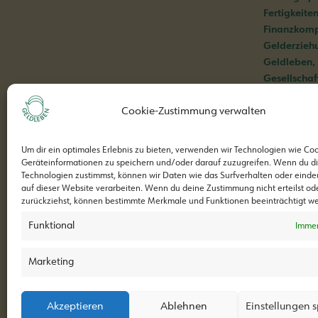
Fertigkeite
Finanzkom
Gelderzieh
,
Geldleben
Gesellschaf
,
Kinder
Kin
Cookie-Zustimmung verwalten
Lernspiel
Um dir ein optimales Erlebnis zu bieten, verwenden wir Technologien wie Co
Modul 5: Was kostet das Leb
Geräteinformationen zu speichern und/oder darauf zuzugreifen. Wenn du d
Technologien zustimmst, können wir Daten wie das Surfverhalten oder einde
auf dieser Website verarbeiten. Wenn du deine Zustimmung nicht erteilst od
zurückziehst, können bestimmte Merkmale und Funktionen beeinträchtigt w
Funktional
Immer
Marketing
Geldleben ist ein Projekt von
Akzeptieren
Ablehnen
Einstellungen 