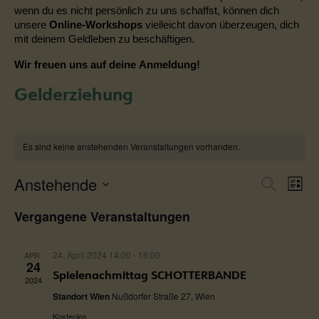
wenn du es nicht persönlich zu uns schaffst, können dich
unsere
Online-Workshops
vielleicht davon überzeugen, dich
mit deinem Geldleben zu beschäftigen.
Wir freuen uns auf deine Anmeldung!
Gelderziehung
Es sind keine anstehenden Veranstaltungen vorhanden.
Anstehende
Vera
Ve
Suche
Liste
Datum
Such
An
Vergangene Veranstaltungen
wählen.
und
Na
24. April 2024 14:00
-
16:00
APR.
24
Ansic
Spielenachmittag SCHOTTERBANDE
2024
Standort Wien
Nußdorfer Straße 27, Wien
Navi
Kostenlos