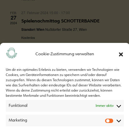
27. Februar 2024 15:00
-
17:00
FEB.
27
Spielenachmittag SCHOTTERBANDE
2024
Standort Wien
Nußdorfer Straße 27, Wien
Kostenlos
Cookie-Zustimmung verwalten
Um dir ein optimales Erlebnis zu bieten, verwenden wir Technologien wie
Cookies, um Geräteinformationen zu speichern und/oder darauf
zuzugreifen. Wenn du diesen Technologien zustimmst, können wir Daten
wie das Surfverhalten oder eindeutige IDs auf dieser Website verarbeiten.
Wenn du deine Zustimmung nicht erteilst oder zurückziehst, können
bestimmte Merkmale und Funktionen beeinträchtigt werden.
Geldleben ist ein Projekt von
Funktional
Immer aktiv
Marketing